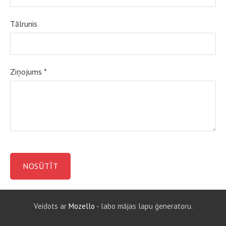
Tālrunis
Ziņojums
*
Veidots ar
Mozello
- labo mājas lapu ģeneratoru.